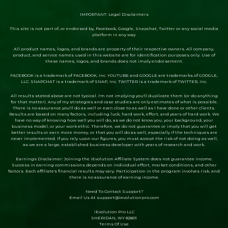
IMPORTANT: Legal Disclaimers
This site is not part of, or endorsed by, Facebook, Google, Snapchat, Twitter or any social media
platform in any way.
All product names, logos, and brands are property of their respective owners. All company,
product, and service names used in this website are for identification purposes only. Use of
these names, logos, and brands does not imply endorsement.
FACEBOOK is a trademark of FACEBOOK, Inc. YOUTUBE and GOOGLE are trademarks of GOOGLE,
LLC. SNAPCHAT is a trademark of SNAP, Inc. TWITTER is a trademark of TWITTER, Inc.
All results stated above are not typical. I'm not implying you'll duplicate them (or do anything
for that matter). Any of my strategies and case studies are only estimates of what is possible.
There is no assurance you'll do as well or even close to as well as I have done or other clients.
Results are based on many factors, including luck, hard work, effort, and years of hard work. We
have no way of knowing how well you will do, as we do not know you, your background, your
business model, or your work ethic. Therefore, we do not guarantee or imply that you will get
better results or earn more money, or that you will do as well, especially if the techniques are
never implemented. If you rely upon our figures, you must accept the risk of not doing as well,
as we are a large, established business developer with years of research and work.
Earnings Disclaimer:
Joining the iEvolution Affiliate System does not guarantee income.
Success in earning commissions depends on individual effort, market conditions, and other
factors. Each affiliate's financial results may vary. Participation in the program involves risk, and
there is no assurance of earning income.
Need To Contact Support?
Email Us At
support@ievolutionpro.com
iEvolution Pro LLC
SHERIDAN, WY 82801
Terms Of Use