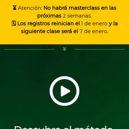
⏳
Atención:
No habrá masterclass en las
próximas
2 semanas.
🗓️ Los registros reinician el
1 de enero
y la
siguiente clase será el
7 de enero
.